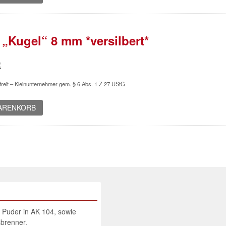
 „Kugel“ 8 mm *versilbert*
ünglicher
Aktueller
€
Preis
reit – Kleinunternehmer gem. § 6 Abs. 1 Z 27 UStG
ist:
€
1,03 €.
WARENKORB
d Puder in AK 104, sowie
brenner.