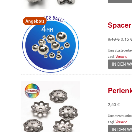
Angebot!
Spacer
Urspr
0,19
€
0,15
Preis
Umsatzsteuerbef
war:
zzgl.
Versand
0,19 
IN DEN 
Perlen
2,50
€
Umsatzsteuerbef
zzgl.
Versand
IN DEN 