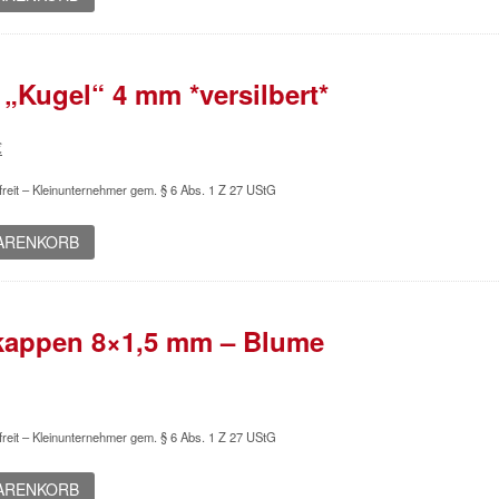
 „Kugel“ 4 mm *versilbert*
ünglicher
Aktueller
€
Preis
reit – Kleinunternehmer gem. § 6 Abs. 1 Z 27 UStG
ist:
€
0,15 €.
WARENKORB
kappen 8×1,5 mm – Blume
reit – Kleinunternehmer gem. § 6 Abs. 1 Z 27 UStG
WARENKORB