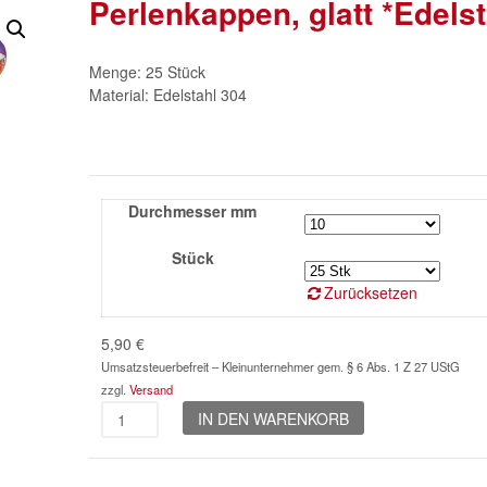
Perlenkappen, glatt *Edelst
Menge: 25 Stück
Material: Edelstahl 304
Durchmesser mm
Stück
Zurücksetzen
5,90
€
Umsatzsteuerbefreit – Kleinunternehmer gem. § 6 Abs. 1 Z 27 UStG
zzgl.
Versand
Perlenkappen,
IN DEN WARENKORB
glatt
*Edelstahl*
Menge