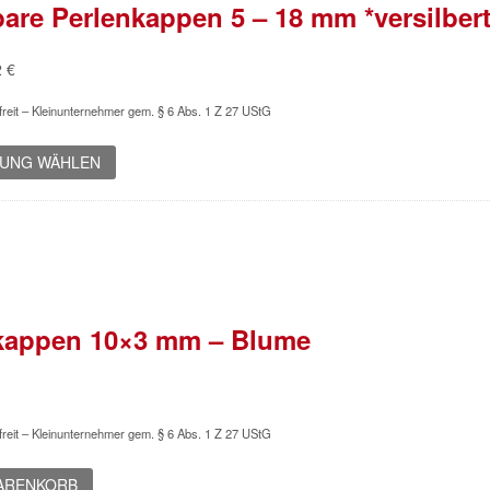
bare Perlenkappen 5 – 18 mm *versilbert
Preisspanne:
2
€
0,56 €
reit – Kleinunternehmer gem. § 6 Abs. 1 Z 27 UStG
bis
1,12 €
Dieses
UNG WÄHLEN
Produkt
weist
mehrere
Varianten
auf.
Die
Optionen
kappen 10×3 mm – Blume
können
auf
der
Produktseite
gewählt
reit – Kleinunternehmer gem. § 6 Abs. 1 Z 27 UStG
werden
WARENKORB