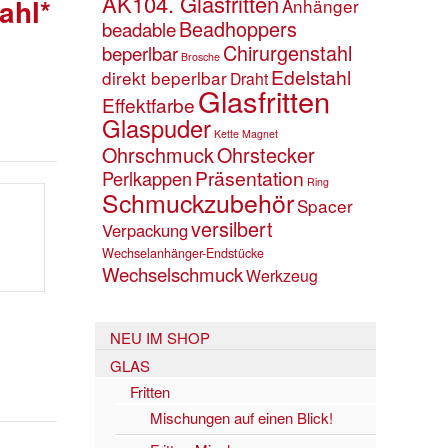
AK104. Glasfritten
ahl*
Anhänger
Beadhoppers
beadable
Chirurgenstahl
beperlbar
Brosche
Edelstahl
direkt beperlbar
Draht
Glasfritten
Effektfarbe
Glaspuder
Kette
Magnet
Ohrschmuck
Ohrstecker
Präsentation
Perlkappen
Ring
Schmuckzubehör
Spacer
versilbert
Verpackung
Wechselanhänger-Endstücke
Wechselschmuck
Werkzeug
NEU IM SHOP
GLAS
Fritten
Mischungen auf einen Blick!