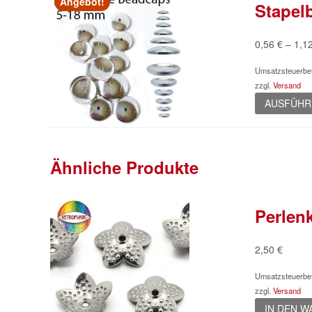
Angebot!
Stapel
0,56
€
–
1,1
Umsatzsteuerbef
zzgl.
Versand
AUSFÜHR
Ähnliche Produkte
Perlen
2,50
€
Umsatzsteuerbef
zzgl.
Versand
IN DEN 