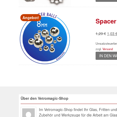
Angebot!
Spacer
Urspr
1,29
€
1,03
Preis
Umsatzsteuerbef
war:
zzgl.
Versand
1,29 
IN DEN 
Über den Vetromagic-Shop
Im Vetromagic-Shop findet Ihr Glas, Fritten un
Zubehör und Werkzeuge für die Arbeit am Glas