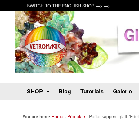
SWITCH TO THE ENGLISH SHOP —> —>
SHOP
Blog
Tutorials
Galerie
You are here:
Home
›
Produkte
›
Perlenkappen, glatt *Edel