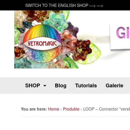
SWITCH TO THE ENGLISH SHOP —> —>
SHOP
Blog
Tutorials
Galerie
You are here:
Home
›
Produkte
›
LOOP – Connector *versil