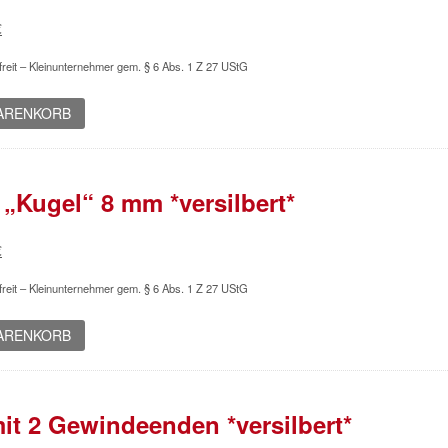
ünglicher
Aktueller
€
Preis
reit – Kleinunternehmer gem. § 6 Abs. 1 Z 27 UStG
ist:
€
0,28 €.
WARENKORB
 „Kugel“ 8 mm *versilbert*
ünglicher
Aktueller
€
Preis
reit – Kleinunternehmer gem. § 6 Abs. 1 Z 27 UStG
ist:
€
1,03 €.
WARENKORB
mit 2 Gewindeenden *versilbert*