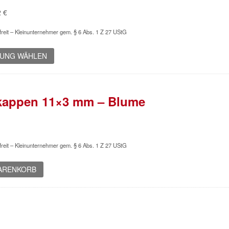
Preisspanne:
2
€
1,52 €
reit – Kleinunternehmer gem. § 6 Abs. 1 Z 27 UStG
bis
1,92 €
Dieses
UNG WÄHLEN
Produkt
weist
mehrere
Varianten
kappen 11×3 mm – Blume
auf.
Die
Optionen
können
reit – Kleinunternehmer gem. § 6 Abs. 1 Z 27 UStG
auf
der
WARENKORB
Produktseite
gewählt
werden