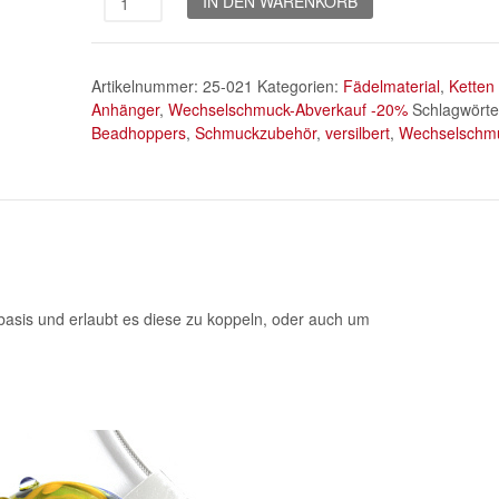
IN DEN WARENKORB
-
Connector
*versilbert*
Artikelnummer:
25-021
Kategorien:
Fädelmaterial
,
Ketten
Menge
Anhänger
,
Wechselschmuck-Abverkauf -20%
Schlagwörte
Beadhoppers
,
Schmuckzubehör
,
versilbert
,
Wechselschm
sis und erlaubt es diese zu koppeln, oder auch um