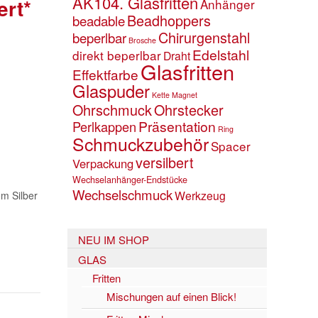
AK104. Glasfritten
ert*
Anhänger
Beadhoppers
beadable
Chirurgenstahl
beperlbar
Brosche
Edelstahl
direkt beperlbar
Draht
Glasfritten
Effektfarbe
Glaspuder
Kette
Magnet
Ohrschmuck
Ohrstecker
Präsentation
Perlkappen
Ring
Schmuckzubehör
Spacer
versilbert
Verpackung
Wechselanhänger-Endstücke
Wechselschmuck
Werkzeug
em Silber
NEU IM SHOP
GLAS
Fritten
Mischungen auf einen Blick!