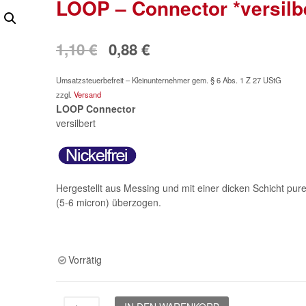
LOOP – Connector *versilb
Ursprünglicher
Aktueller
1,10
€
0,88
€
Preis
Preis
Umsatzsteuerbefreit – Kleinunternehmer gem. § 6 Abs. 1 Z 27 UStG
war:
ist:
zzgl.
Versand
LOOP Connector
1,10 €
0,88 €.
versilbert
Hergestellt aus Messing und mit einer dicken Schicht pur
(5-6 micron) überzogen.
Vorrätig
LOOP