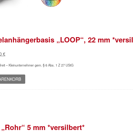
lanhängerbasis „LOOP“, 22 mm *versil
rünglicher
Aktueller
00
€
s
Preis
reit – Kleinunternehmer gem. § 6 Abs. 1 Z 27 UStG
ist:
0 €
10,00 €.
WARENKORB
 „Rohr“ 5 mm *versilbert*