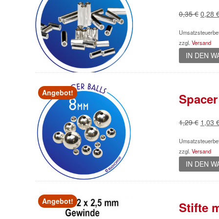
Urspr
0,35
€
0,28
Preis
Umsatzsteuerbef
war:
zzgl.
Versand
0,35 
IN DEN 
Angebot!
Spacer
Urspr
1,29
€
1,03
Preis
Umsatzsteuerbef
war:
zzgl.
Versand
1,29 
IN DEN 
Angebot!
Stifte 