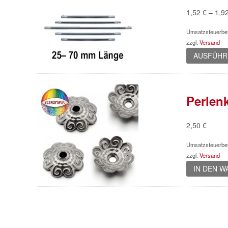
1,52
€
–
1,9
Umsatzsteuerbef
zzgl.
Versand
AUSFÜHR
Perlen
2,50
€
Umsatzsteuerbef
zzgl.
Versand
IN DEN 