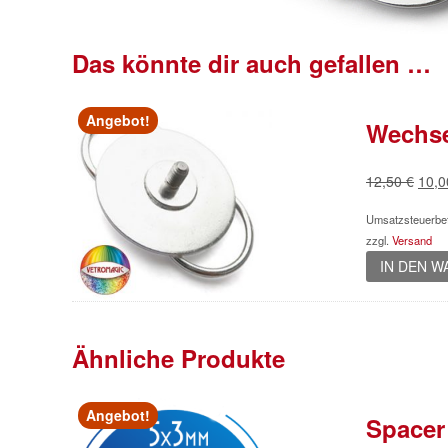
Das könnte dir auch gefallen …
Angebot!
Wechse
Ursp
12,50
€
10,
Prei
Umsatzsteuerbef
war:
zzgl.
Versand
12,5
IN DEN 
Ähnliche Produkte
Angebot!
Spacer