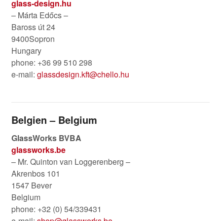
glass-design.hu
– Márta Edőcs –
Baross út 24
9400Sopron
Hungary
phone: +36 99 510 298
e-mail:
glassdesign.kft@chello.hu
Belgien – Belgium
GlassWorks BVBA
glassworks.be
– Mr. Quinton van Loggerenberg –
Akrenbos 101
1547 Bever
Belgium
phone: +32 (0) 54/339431
e-mail:
shop@glassworks.be