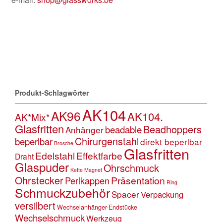
Unsere Händler loggen sich zum Bestellen bitte hier
ein:
Händler-Login
Produkt-Schlagwörter
AK104
AK96
AK104.
AK*Mix*
Glasfritten
Beadhoppers
beadable
Anhänger
Chirurgenstahl
beperlbar
direkt beperlbar
Brosche
Glasfritten
Edelstahl
Effektfarbe
Draht
Glaspuder
Ohrschmuck
Kette
Magnet
Ohrstecker
Präsentation
Perlkappen
Ring
Schmuckzubehör
Spacer
Verpackung
versilbert
Wechselanhänger-Endstücke
Wechselschmuck
Werkzeug