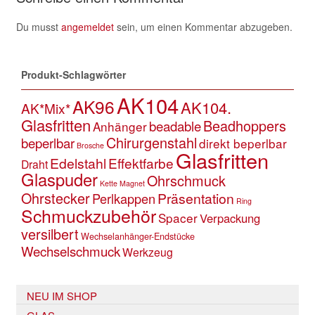
Du musst
angemeldet
sein, um einen Kommentar abzugeben.
Produkt-Schlagwörter
AK104
AK96
AK104.
AK*Mix*
Glasfritten
Beadhoppers
beadable
Anhänger
Chirurgenstahl
beperlbar
direkt beperlbar
Brosche
Glasfritten
Edelstahl
Effektfarbe
Draht
Glaspuder
Ohrschmuck
Kette
Magnet
Ohrstecker
Präsentation
Perlkappen
Ring
Schmuckzubehör
Spacer
Verpackung
versilbert
Wechselanhänger-Endstücke
Wechselschmuck
Werkzeug
NEU IM SHOP