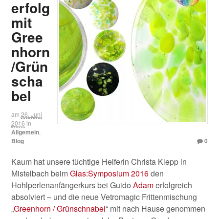
erfolg
mit
Gree
nhorn
/Grün
scha
bel
am
26. Juni
2016
in
Allgemein
,
Blog
0
Kaum hat unsere tüchtige Helferin Christa Klepp in
Mistelbach beim
Glas:Symposium 2016
den
Hohlperlenanfängerkurs bei Guido
Adam
erfolgreich
absolviert – und die neue Vetromagic Frittenmischung
„
Greenhorn / Grünschnabel
“ mit nach Hause genommen