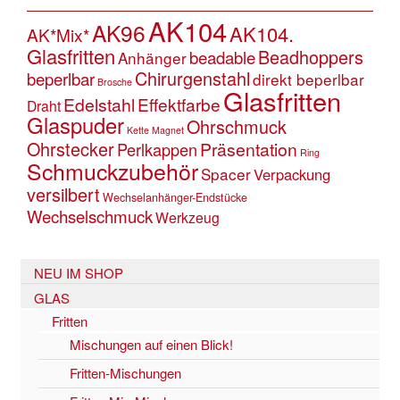
AK104
AK96
AK104.
AK*Mix*
Glasfritten
Beadhoppers
beadable
Anhänger
Chirurgenstahl
beperlbar
direkt beperlbar
Brosche
Glasfritten
Edelstahl
Effektfarbe
Draht
Glaspuder
Ohrschmuck
Kette
Magnet
Ohrstecker
Präsentation
Perlkappen
Ring
Schmuckzubehör
Spacer
Verpackung
versilbert
Wechselanhänger-Endstücke
Wechselschmuck
Werkzeug
NEU IM SHOP
GLAS
Fritten
Mischungen auf einen Blick!
Fritten-Mischungen