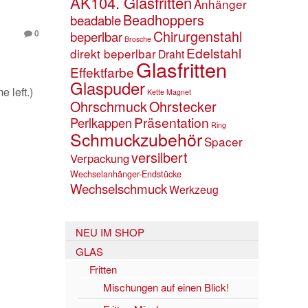
AK104. Glasfritten
Anhänger
Beadhoppers
beadable
Chirurgenstahl
0
beperlbar
Brosche
Edelstahl
direkt beperlbar
Draht
Glasfritten
Effektfarbe
Glaspuder
 left.)
Kette
Magnet
Ohrschmuck
Ohrstecker
Präsentation
Perlkappen
Ring
Schmuckzubehör
Spacer
versilbert
Verpackung
Wechselanhänger-Endstücke
Wechselschmuck
Werkzeug
NEU IM SHOP
GLAS
Fritten
Mischungen auf einen Blick!