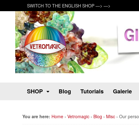
SWITCH TO THE ENGLISH SHOP —> —>
SHOP
Blog
Tutorials
Galerie
You are here:
Home
›
Vetromagic
›
Blog
›
Misc
›
Our perso