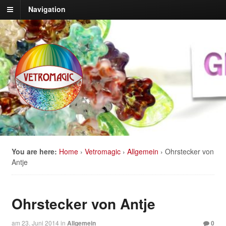
Navigation
You are here:
Home
›
Vetromagic
›
Allgemein
›
Ohrstecker von
Antje
Ohrstecker von Antje
am
23. Juni 2014
in
Allgemein
0