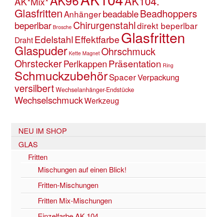
AK96
AK104.
AK*Mix*
Glasfritten
Beadhoppers
beadable
Anhänger
Chirurgenstahl
beperlbar
direkt beperlbar
Brosche
Glasfritten
Edelstahl
Effektfarbe
Draht
Glaspuder
Ohrschmuck
Kette
Magnet
Ohrstecker
Präsentation
Perlkappen
Ring
Schmuckzubehör
Spacer
Verpackung
versilbert
Wechselanhänger-Endstücke
Wechselschmuck
Werkzeug
NEU IM SHOP
GLAS
Fritten
Mischungen auf einen Blick!
Fritten-Mischungen
Fritten Mix-Mischungen
Einzelfarbe AK 104