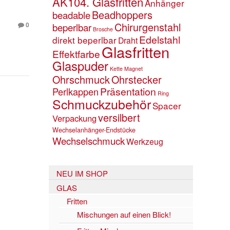
AK104. Glasfritten
Anhänger
Beadhoppers
beadable
Chirurgenstahl
0
beperlbar
Brosche
Edelstahl
direkt beperlbar
Draht
Glasfritten
Effektfarbe
Glaspuder
Kette
Magnet
Ohrschmuck
Ohrstecker
Präsentation
Perlkappen
Ring
Schmuckzubehör
Spacer
versilbert
Verpackung
Wechselanhänger-Endstücke
Wechselschmuck
Werkzeug
NEU IM SHOP
GLAS
Fritten
Mischungen auf einen Blick!