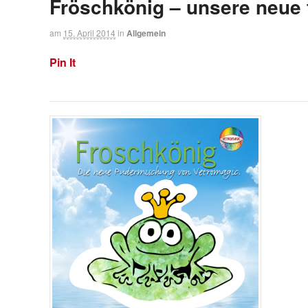
Fröschkönig – unsere neue 
am
15. April 2014
in
Allgemein
Pin It