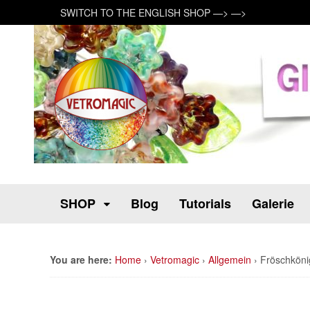
SWITCH TO THE ENGLISH SHOP —> —>
SHOP
Blog
Tutorials
Galerie
You are here:
Home
›
Vetromagic
›
Allgemein
›
Fröschköni