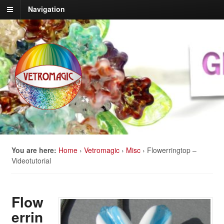
Navigation
You are here:
Home
›
Vetromagic
›
Misc
›
Flowerringtop –
Videotutorial
Flow
errin