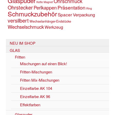
Glaspuder
Ohrschmuck
Kette
Magnet
Ohrstecker
Präsentation
Perlkappen
Ring
Schmuckzubehör
Spacer
Verpackung
versilbert
Wechselanhänger-Endstücke
Wechselschmuck
Werkzeug
NEU IM SHOP
GLAS
Fritten
Mischungen auf einen Blick!
Fritten-Mischungen
Fritten Mix-Mischungen
Einzelfarbe AK 104
Einzelfarbe AK 96
Effektfarben
Glaspuder