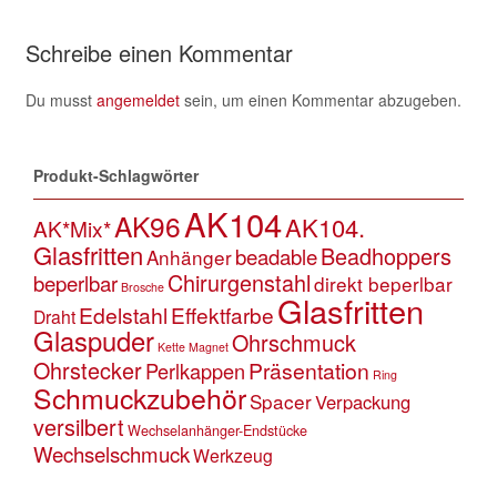
Schreibe einen Kommentar
Du musst
angemeldet
sein, um einen Kommentar abzugeben.
Produkt-Schlagwörter
AK104
AK96
AK104.
AK*Mix*
Glasfritten
Beadhoppers
beadable
Anhänger
Chirurgenstahl
beperlbar
direkt beperlbar
Brosche
Glasfritten
Edelstahl
Effektfarbe
Draht
Glaspuder
Ohrschmuck
Kette
Magnet
Ohrstecker
Präsentation
Perlkappen
Ring
Schmuckzubehör
Spacer
Verpackung
versilbert
Wechselanhänger-Endstücke
Wechselschmuck
Werkzeug