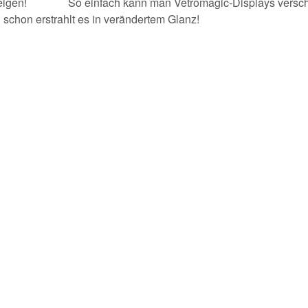
 Herzeigen! So einfach kann man Vetromagic-Displays versc
d schon erstrahlt es in verändertem Glanz!