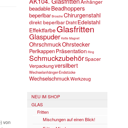
AK104. Glasfritten
Anhänger
Beadhoppers
beadable
Chirurgenstahl
beperlbar
Brosche
Edelstahl
direkt beperlbar
Draht
Glasfritten
Effektfarbe
Glaspuder
Kette
Magnet
Ohrschmuck
Ohrstecker
Präsentation
Perlkappen
Ring
Schmuckzubehör
Spacer
versilbert
Verpackung
Wechselanhänger-Endstücke
Wechselschmuck
Werkzeug
NEU IM SHOP
GLAS
Fritten
Mischungen auf einen Blick!
e) von