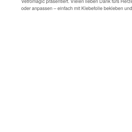
Vetromagic präsentiert. Vielen lieben Dank fürs
oder anpassen – einfach mit Klebefolie bekleben un