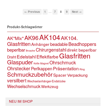
…
← Previous
1
7
8
9
Next →
Produkt-Schlagwörter
AK104
AK96
AK104.
AK*Mix*
Glasfritten
Beadhoppers
beadable
Anhänger
Chirurgenstahl
beperlbar
direkt beperlbar
Brosche
Glasfritten
Edelstahl
Effektfarbe
Draht
Glaspuder
Ohrschmuck
Kette
Magnet
Ohrstecker
Präsentation
Perlkappen
Ring
Schmuckzubehör
Spacer
Verpackung
versilbert
Wechselanhänger-Endstücke
Wechselschmuck
Werkzeug
NEU IM SHOP