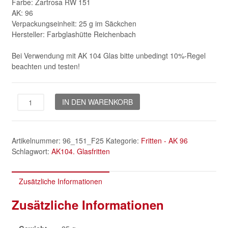
Farbe: Zartrosa RW 151
AK: 96
Verpackungseinheit: 25 g im Säckchen
Hersteller: Farbglashütte Reichenbach
Bei Verwendung mit AK 104 Glas bitte unbedingt 10%-Regel
beachten und testen!
Zartrosa
IN DEN WARENKORB
Fritten
AK
96
Artikelnummer:
96_151_F25
Kategorie:
Fritten - AK 96
Menge
Schlagwort:
AK104. Glasfritten
Zusätzliche Informationen
Zusätzliche Informationen