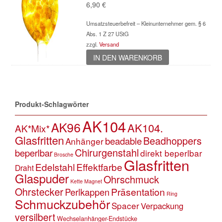
6,90
€
Umsatzsteuerbefreit – Kleinunternehmer gem. § 6
Abs. 1 Z 27 UStG
zzgl.
Versand
IN DEN WARENKORB
Produkt-Schlagwörter
AK104
AK96
AK104.
AK*Mix*
Glasfritten
Beadhoppers
beadable
Anhänger
Chirurgenstahl
beperlbar
direkt beperlbar
Brosche
Glasfritten
Edelstahl
Effektfarbe
Draht
Glaspuder
Ohrschmuck
Kette
Magnet
Ohrstecker
Präsentation
Perlkappen
Ring
Schmuckzubehör
Spacer
Verpackung
versilbert
Wechselanhänger-Endstücke