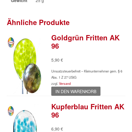
Gewicht
25 g
Ähnliche Produkte
Goldgrün Fritten AK
96
5,90
€
Umsatzsteuerbefreit – Kleinunternehmer gem. § 6
Abs. 1 Z 27 UStG
zzgl.
Versand
IN DEN WARENKORB
Kupferblau Fritten AK
96
6,90
€