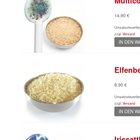
Multic
14,90
€
Umsatzsteuerbef
zzgl.
Versand
IN DEN 
Elfenbe
8,90
€
Umsatzsteuerbef
zzgl.
Versand
IN DEN 
Irissat