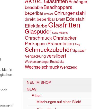
AK104. Glasfritten
Anhänger
Beadhoppers
beadable
Chirurgenstahl
beperlbar
Brosche
Edelstahl
direkt beperlbar
Draht
Glasfritten
Effektfarbe
Glaspuder
Kette
Magnet
Ohrschmuck
Ohrstecker
Präsentation
Perlkappen
Ring
Schmuckzubehör
Spacer
versilbert
Verpackung
d
Wechselanhänger-Endstücke
n
Wechselschmuck
Werkzeug
 bis hin
agischen
NEU IM SHOP
GLAS
r den
Fritten
Mischungen auf einen Blick!
 kommen!