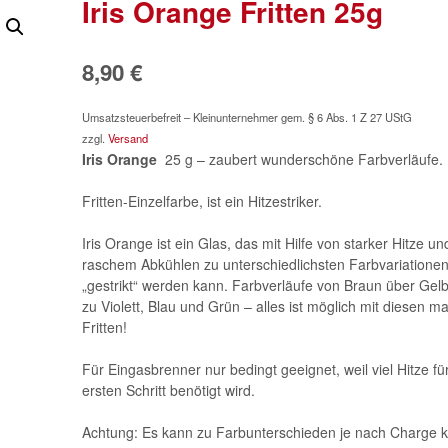
Iris Orange Fritten 25g
8,90
€
Umsatzsteuerbefreit – Kleinunternehmer gem. § 6 Abs. 1 Z 27 UStG
zzgl.
Versand
Iris Orange
25 g – zaubert wunderschöne Farbverläufe.
Fritten-Einzelfarbe, ist ein Hitzestriker.
Iris Orange ist ein Glas, das mit Hilfe von starker Hitze un
raschem Abkühlen zu unterschiedlichsten Farbvariatione
„gestrikt“ werden kann. Farbverläufe von Braun über Gelb,
zu Violett, Blau und Grün – alles ist möglich mit diesen m
Fritten!
Für Eingasbrenner nur bedingt geeignet, weil viel Hitze fü
ersten Schritt benötigt wird.
Achtung: Es kann zu Farbunterschieden je nach Charge