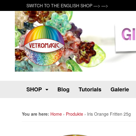
SWITCH TO THE ENGLISH SHOP —> —>
SHOP
Blog
Tutorials
Galerie
You are here:
Home
›
Produkte
›
Iris Orange Fritten 25g