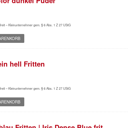
olor dunkel Puder
reit – Kleinunternehmer gem. § 6 Abs. 1 Z 27 UStG
WARENKORB
in hell Fritten
reit – Kleinunternehmer gem. § 6 Abs. 1 Z 27 UStG
WARENKORB
tblau Fritten | Iris Dense Blue frit