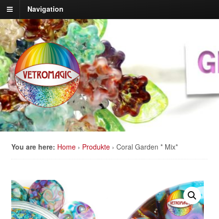
Navigation
You are here:
Home
›
Produkte
›
Coral Garden * Mix*