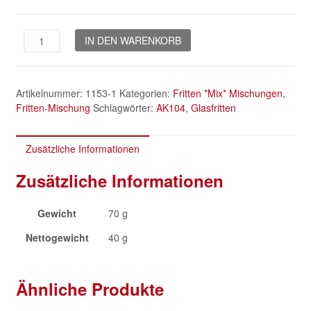
Coral
IN DEN WARENKORB
Garden
*
Mix*
Artikelnummer:
1153-1
Kategorien:
Fritten *Mix* Mischungen
,
Menge
Fritten-Mischung
Schlagwörter:
AK104
,
Glasfritten
Zusätzliche Informationen
Zusätzliche Informationen
Gewicht
70 g
Nettogewicht
40 g
Ähnliche Produkte