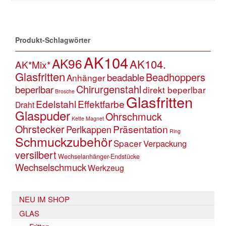
Produkt-Schlagwörter
AK104
AK96
AK104.
AK*Mix*
Glasfritten
Beadhoppers
beadable
Anhänger
Chirurgenstahl
beperlbar
direkt beperlbar
Brosche
Glasfritten
Edelstahl
Effektfarbe
Draht
Glaspuder
Ohrschmuck
Kette
Magnet
Ohrstecker
Präsentation
Perlkappen
Ring
Schmuckzubehör
Spacer
Verpackung
versilbert
Wechselanhänger-Endstücke
Wechselschmuck
Werkzeug
NEU IM SHOP
GLAS