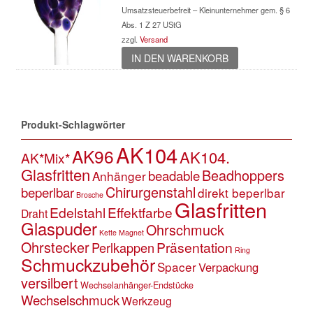
Umsatzsteuerbefreit – Kleinunternehmer gem. § 6
Abs. 1 Z 27 UStG
zzgl.
Versand
IN DEN WARENKORB
Produkt-Schlagwörter
AK104
AK96
AK104.
AK*Mix*
Glasfritten
Beadhoppers
beadable
Anhänger
Chirurgenstahl
beperlbar
direkt beperlbar
Brosche
Glasfritten
Edelstahl
Effektfarbe
Draht
Glaspuder
Ohrschmuck
Kette
Magnet
Ohrstecker
Präsentation
Perlkappen
Ring
Schmuckzubehör
Spacer
Verpackung
versilbert
Wechselanhänger-Endstücke
Wechselschmuck
Werkzeug