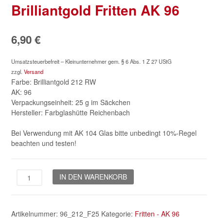
Brilliantgold Fritten AK 96
6,90
€
Umsatzsteuerbefreit – Kleinunternehmer gem. § 6 Abs. 1 Z 27 UStG
zzgl.
Versand
Farbe: Brilliantgold 212 RW
AK: 96
Verpackungseinheit: 25 g im Säckchen
Hersteller: Farbglashütte Reichenbach
Bei Verwendung mit AK 104 Glas bitte unbedingt 10%-Regel
beachten und testen!
Brilliantgold
IN DEN WARENKORB
Fritten
AK
96
Artikelnummer:
96_212_F25
Kategorie:
Fritten - AK 96
Menge