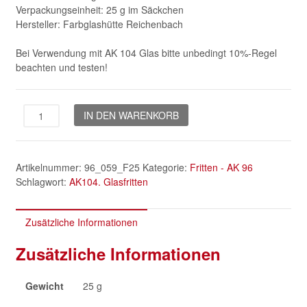
Verpackungseinheit: 25 g im Säckchen
Hersteller: Farbglashütte Reichenbach
Bei Verwendung mit AK 104 Glas bitte unbedingt 10%-Regel
beachten und testen!
Aventurin
IN DEN WARENKORB
grün
AK
96
Artikelnummer:
96_059_F25
Kategorie:
Fritten - AK 96
Menge
Schlagwort:
AK104. Glasfritten
Zusätzliche Informationen
Zusätzliche Informationen
Gewicht
25 g