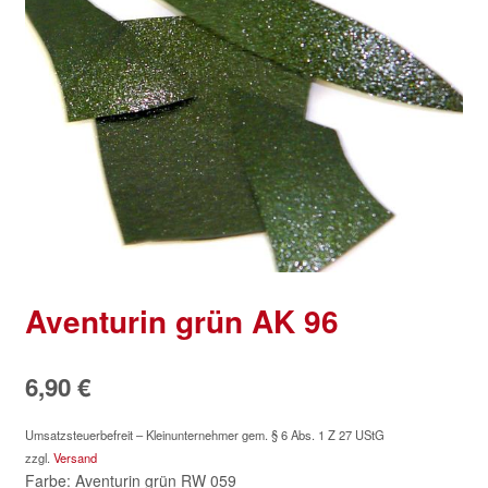
Aventurin grün AK 96
6,90
€
Umsatzsteuerbefreit – Kleinunternehmer gem. § 6 Abs. 1 Z 27 UStG
zzgl.
Versand
Farbe: Aventurin grün RW 059