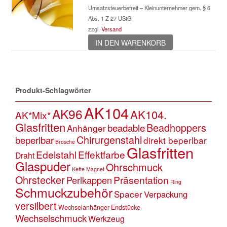
Umsatzsteuerbefreit – Kleinunternehmer gem. § 6
Abs. 1 Z 27 UStG
zzgl.
Versand
IN DEN WARENKORB
Produkt-Schlagwörter
AK104
AK96
AK104.
AK*Mix*
Glasfritten
Beadhoppers
beadable
Anhänger
Chirurgenstahl
beperlbar
direkt beperlbar
Brosche
Glasfritten
Edelstahl
Effektfarbe
Draht
Glaspuder
Ohrschmuck
Kette
Magnet
Ohrstecker
Präsentation
Perlkappen
Ring
Schmuckzubehör
Spacer
Verpackung
versilbert
Wechselanhänger-Endstücke
Wechselschmuck
Werkzeug